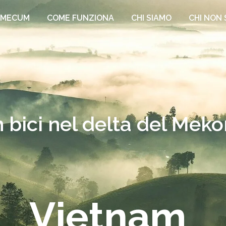
EMECUM
COME FUNZIONA
CHI SIAMO
CHI NON 
n bici nel delta del Mek
Vietnam