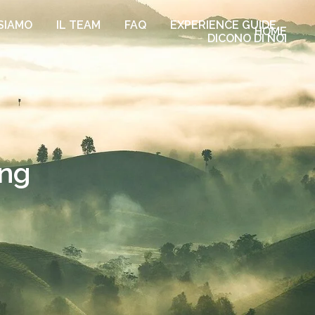
SIAMO
IL TEAM
FAQ
EXPERIENCE GUIDE
HOME
DICONO DI NOI
Fb
Ig
Tw
ong