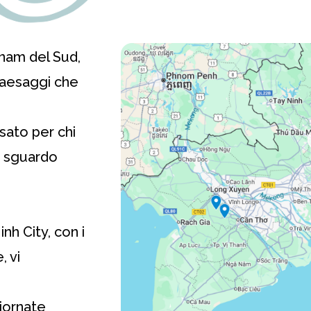
tnam del Sud,
 paesaggi che
nsato per chi
o sguardo
nh City, con i
, vi
giornate