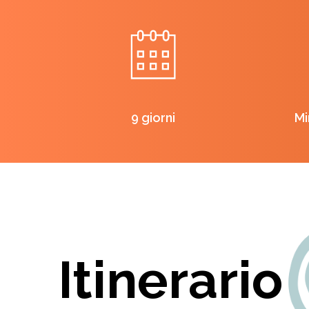
9 giorni
Mi
Itinerario